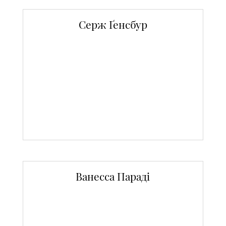
Серж Ґенсбур
Ванесса Параді