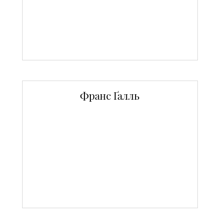
Франс Ґалль