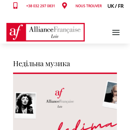


UK
/
FR
+38 032 297 0831
NOUS TROUVER
Недільна музика