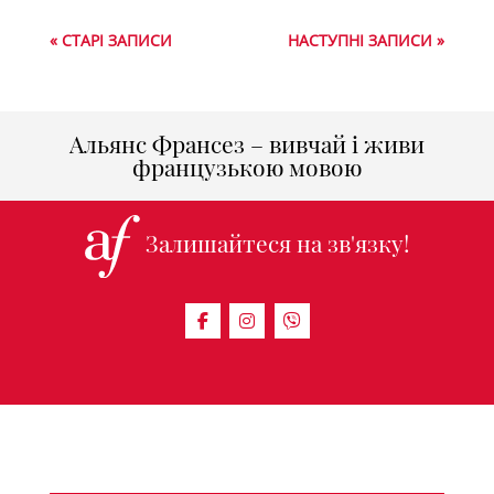
« СТАРІ ЗАПИСИ
НАСТУПНІ ЗАПИСИ »
Альянс Франсез – вивчай і живи
французькою мовою
Залишайтеся на зв'язку!