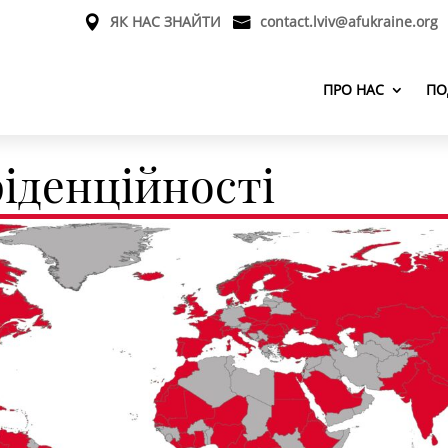
ЯК НАС ЗНАЙТИ
contact.lviv@afukraine.org
ПРО НАС
ПО
іденційності