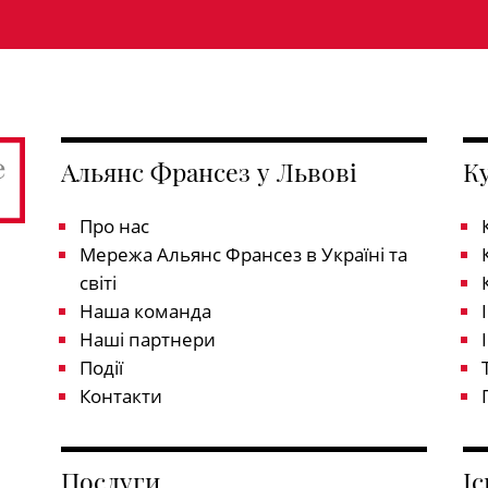
Альянс Франсез у Львові
К
Про нас
Мережа Альянс Франсез в Україні та
світі
Наша команда
Наші партнери
Події
Контакти
Послуги
І