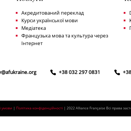
Акредитований переклад
Курси української мови
Медіатека
Французька мова та культура через
Інтернет
iv@afukraine.org
+38 032 297 0831
+38
і умови
|
Політика конфіденційності
| 2022 Alliance Française Всі права за