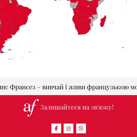
янс Франсез – вивчай і живи французькою м
Залишайтеся на зв'язку!