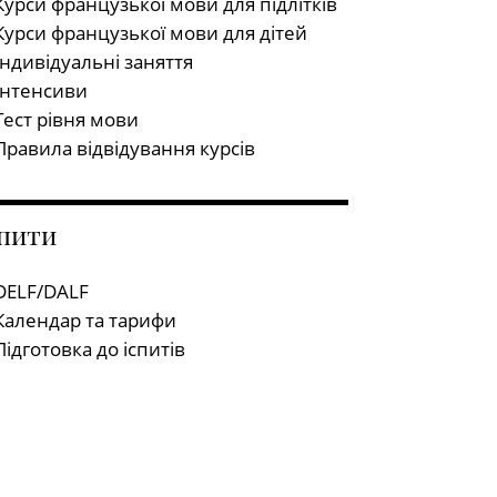
Курси французької мови для підлітків
Курси французької мови для дітей
Індивідуальні заняття
Інтенсиви
Тест рівня мови
Правила відвідування курсів
спити
DELF/DALF
Календар та тарифи
Підготовка до іспитів