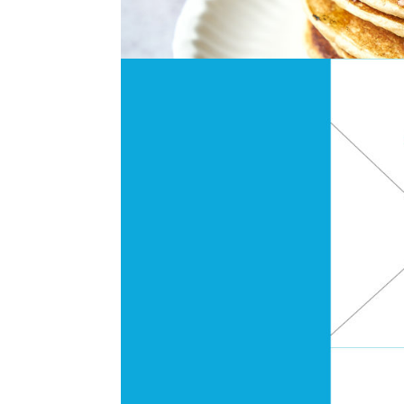
Караоке та млинці
Гру 7, 2021
|
Клуби та майстерні
,
Франкофон
Кіноклуб