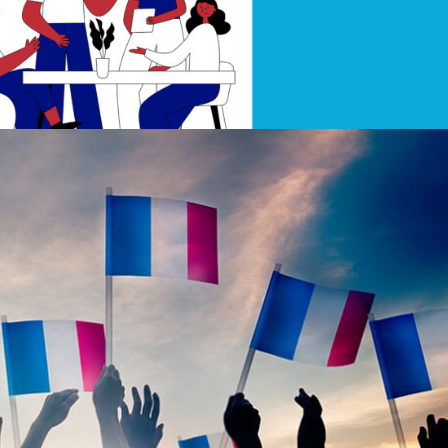
нія
 як розмовляють французькою мовою в Парижі, Брюссел
яки простим дискусіям на різні теми ви покращите свій
 французької мови. Розмова про повсякденне життя,.