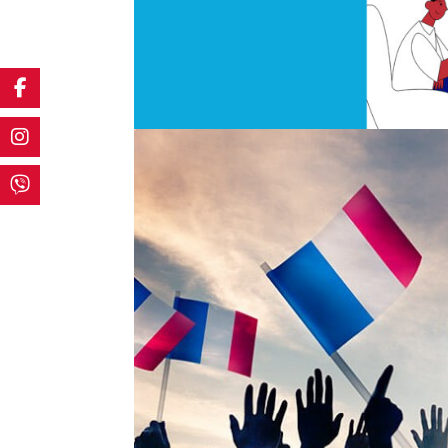
Розмовний клуб
Лис 30, 2021
|
Клуби та майстерні
,
Франкофо
Ви перш за все прагнете відкриттів:
Тунісі, Таїті, Тулузі чи Лозанні? Завд
розмовний рівень за допомогою носія