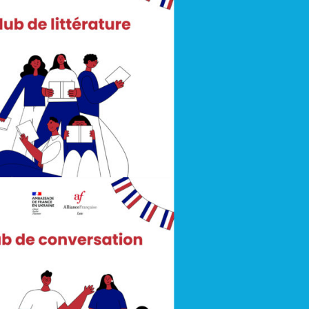
ія
ія