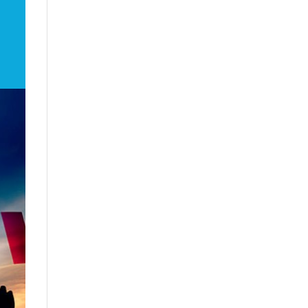
і,
..