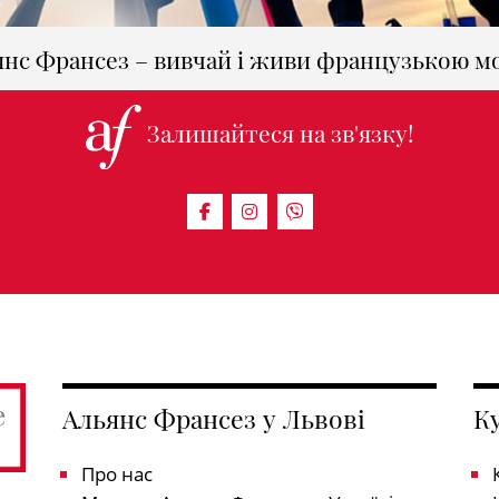
янс Франсез – вивчай і живи французькою м
Залишайтеся на зв'язку!
і
Альянс Франсез у Львові
К
Про нас