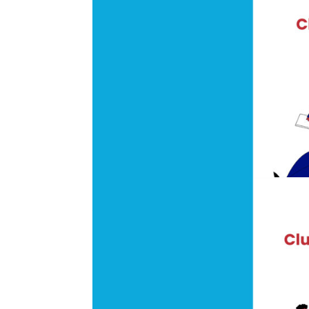
Гру 7, 2021
|
Клуби та майстерні
,
Франкофон
Літературний клуб
Гру 7, 2021
|
Клуби та майстерні
,
Франкофон