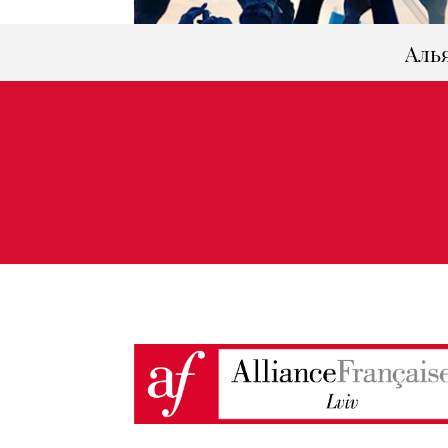
Аль
Франкофонія в Україн
Жов 17, 2021
|
Франкофонія