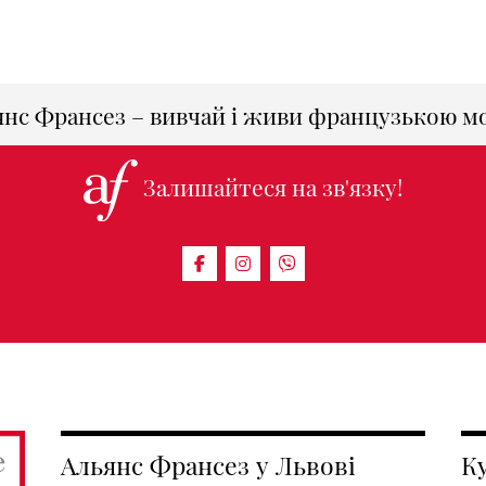
янс Франсез – вивчай і живи французькою м
Залишайтеся на зв'язку!
Альянс Франсез у Львові
К