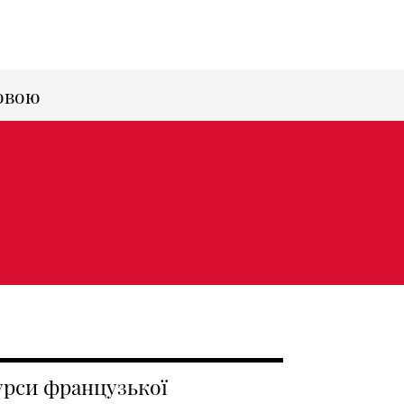
овою
урси французької