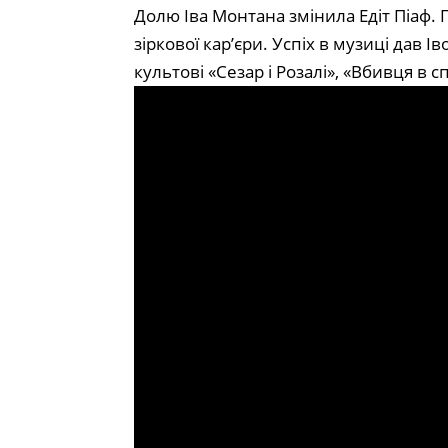
Долю Іва Монтана змінила Едіт Піаф.
зіркової кар’єри. Успіх в музиці дав 
культові «Сезар і Розалі», «Вбивця в 