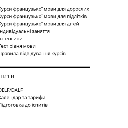
Курси французької мови для дорослих
Курси французької мови для підлітків
Курси французької мови для дітей
Індивідуальні заняття
Інтенсиви
Тест рівня мови
Правила відвідування курсів
спити
DELF/DALF
Календар та тарифи
Підготовка до іспитів