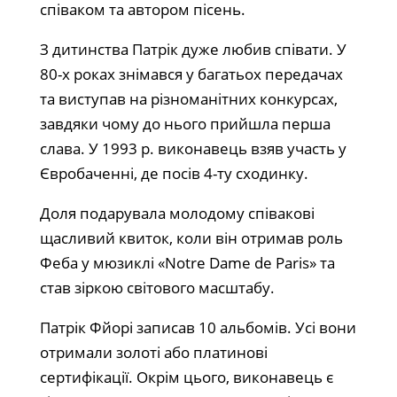
співаком та автором пісень.​​
З дитинства Патрік дуже любив співати. У
80-х роках знімався у багатьох передачах
та виступав на різноманітних конкурсах,
завдяки чому до нього прийшла перша
слава. У 1993 р. виконавець взяв участь у
Євробаченні, де посів 4-ту сходинку.​​
Доля подарувала молодому співакові
щасливий квиток, коли він отримав роль ​
Феба у мюзиклі «Notre Dame de Paris» та
став зіркою світового масштабу.​
Патрік Фйорі записав 10 альбомів. Усі вони
отримали золоті або платинові
сертифікації. Окрім цього, виконавець є