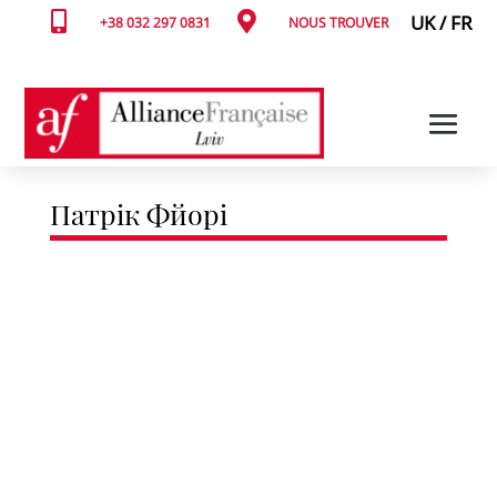


UK
/
FR
+38 032 297 0831
NOUS TROUVER
Патрік Фйорі