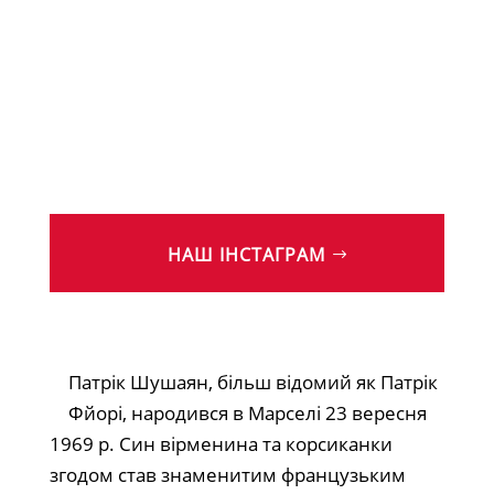
НАШ ІНСТАГРАМ
Патрік Шушаян, більш відомий як Патрік
Фйорі, народився в Марселі 23 вересня
1969 р. Син вірменина та корсиканки
згодом став знаменитим французьким