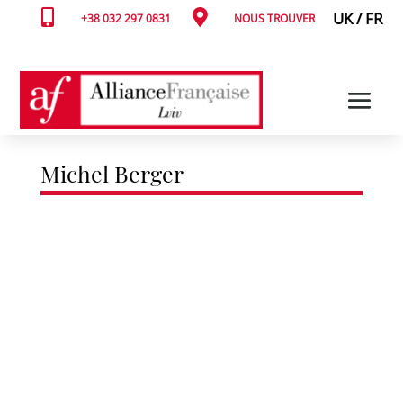


UK
/
FR
+38 032 297 0831
NOUS TROUVER
Michel Berger