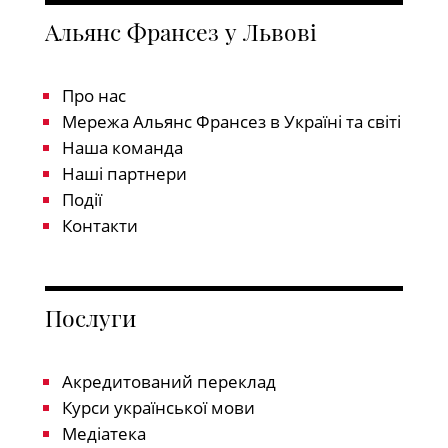
Альянс Франсез у Львові
Про нас
Мережа Альянс Франсез в Україні та світі
Наша команда
Наші партнери
Події
Контакти
Послуги
Акредитований переклад
Курси української мови
Медіатека