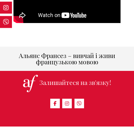
Альянс Франсез – вивчай і живи
французькою мовою
Залишайтеся на зв'язку!