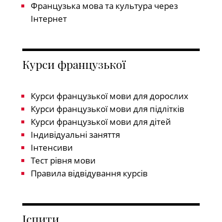
Французька мова та культура через
Інтернет
Курси французької
Курси французької мови для дорослих
Курси французької мови для підлітків
Курси французької мови для дітей
Індивідуальні заняття
Інтенсиви
Тест рівня мови
Правила відвідування курсів
Іспити