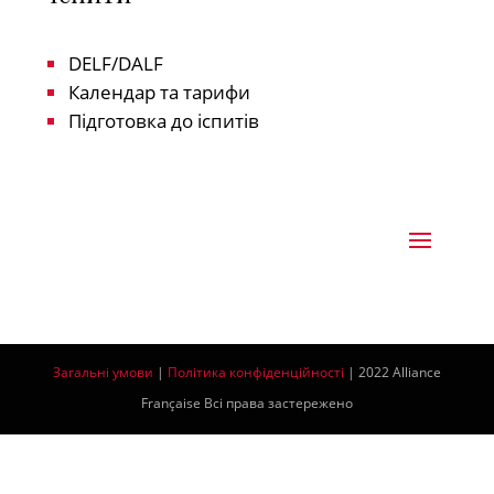
DELF/DALF
Календар та тарифи
Підготовка до іспитів
Загальні умови
|
Політика конфіденційності
| 2022 Alliance
Française Всі права застережено