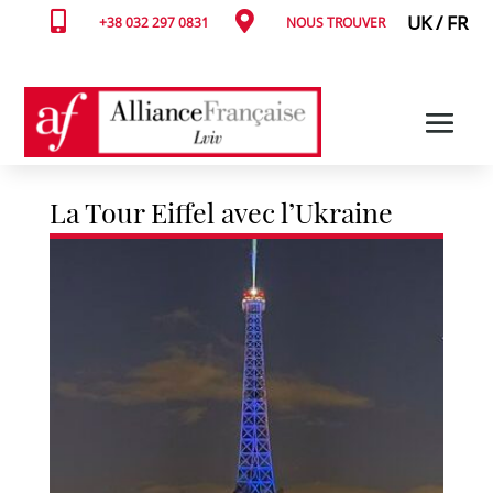


UK
/
FR
+38 032 297 0831
NOUS TROUVER
La Tour Eiffel avec l’Ukraine