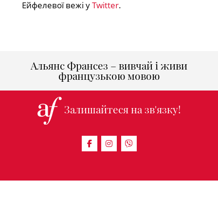
Ейфелевої вежі у
Twitter
.
Альянс Франсез – вивчай і живи
французькою мовою
Залишайтеся на зв'язку!