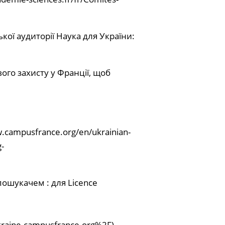
ької аудиторії Наука для України:
вого захисту у Франції, щоб
w.campusfrance.org/en/ukrainian-
g-
 пошукачем : для Licence
kraine.campusfrance.org%2F
)