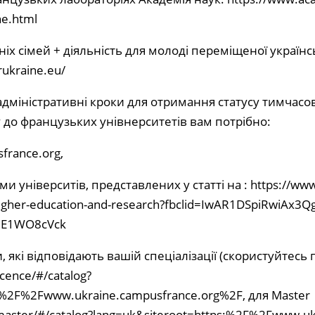
ne.html
ніх сімей + діяльність для молоді переміщеної українс
rukraine.eu/
 адміністративні кроки для отримання статусу тимчасо
 до французьких унівнерситетів вам потрібно:
france.org
,
ми університів, представлених у статті на :
https://ww
n-higher-education-and-research?fbclid=IwAR1DSpiRwiAx3Q
RE1WO8cVck
, які відповідають вашій спеціалізації (скористуйтесь
icence/#/catalog?
:%2F%2Fwww.ukraine.campusfrance.org%2F
, для Master
/master/#/catalog?lang=uk&siteroot=https:%2F%2Fwww.u