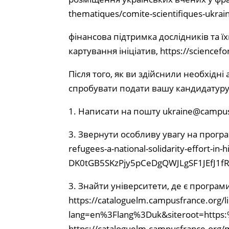
thematiques/comite-scientifiques-ukrai
фінансова підтримка дослідників та їх
картування ініціатив, https://sciencefo
Після того, як ви здійснили необхідні
спробувати подати вашу кандидатуру
1. Написати на пошту
ukraine@campus
3. Звернути особливу увагу на програ
refugees-a-national-solidarity-effort-i
DK0tGB5SKzPjy5pCeDgQWJLgSF1JEfJ1f
3. Знайти університети, де є програми
https://cataloguelm.campusfrance.org/l
lang=en%3Flang%3Duk&siteroot=https
https://cataloguelm.campusfrance.org