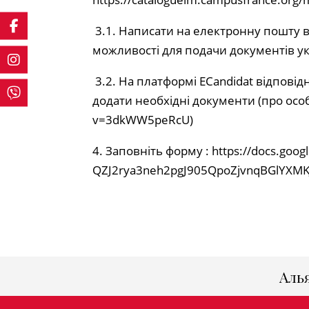
3.1. Написати на електронну пошту в
можливості для подачи документів у
3.2. На платформі ECandidat відпові
додати необхідні документи (про особ
v=3dkWW5peRcU
)
4. Заповніть форму :
https://docs.goo
QZJ2rya3neh2pgJ905QpoZjvnqBGlYXMK
Аль