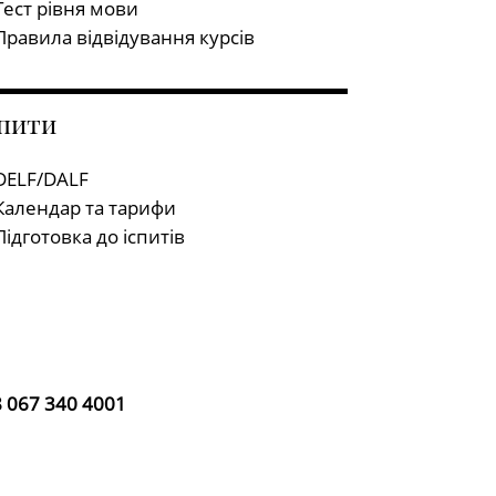
Тест рівня мови
Правила відвідування курсів
спити
DELF/DALF
Календар та тарифи
Підготовка до іспитів
 067 340 4001