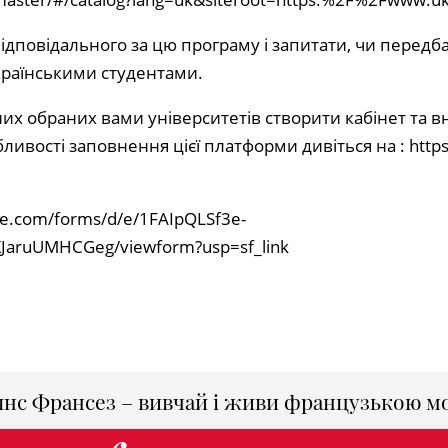
ідповідального за цю програму і запитати, чи передба
країнськими студентами.
дних обраних вами університетів створити кабінет та 
ливості заповнення цієї платформи дивіться на :
http
gle.com/forms/d/e/1FAIpQLSf3e-
JaruUMHCGeg/viewform?usp=sf_link
янс Франсез – вивчай і живи французькою м