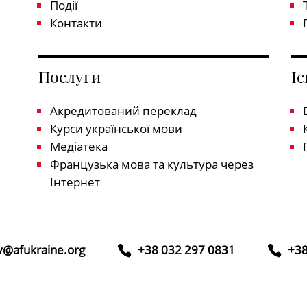
Події
Контакти
Послуги
І
Акредитований переклад
Курси української мови
Медіатека
Французька мова та культура через
Інтернет
iv@afukraine.org
+38 032 297 0831
+38