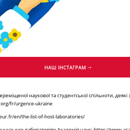
НАШ ІНСТАГРАМ
переміщеної наукової та студентської спільноти, деякі
org/fr/urgence-ukraine
ur.fr/en/the-list-of-host-laboratories/
цузьких лабораторіях Академія наук: https://www.acad