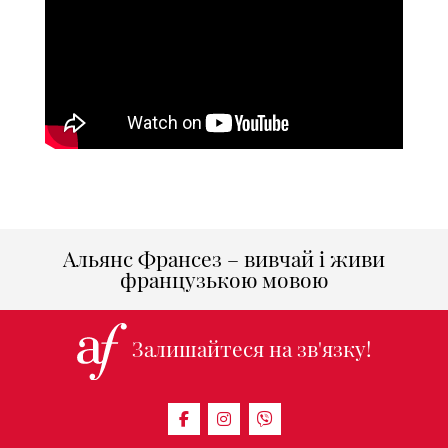
Альянс Франсез – вивчай і живи
французькою мовою
Залишайтеся на зв'язку!