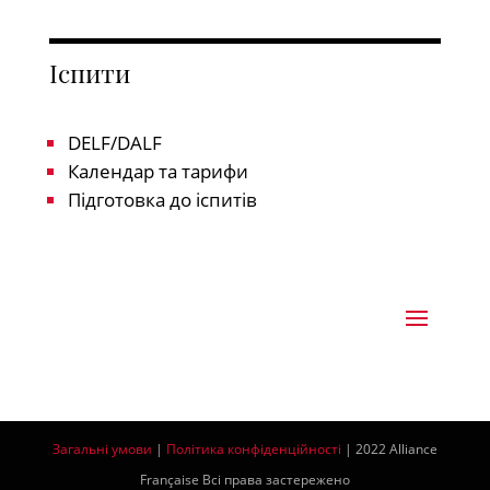
Іспити
DELF/DALF
Календар та тарифи
Підготовка до іспитів
Загальні умови
|
Політика конфіденційності
| 2022 Alliance
Française Всі права застережено