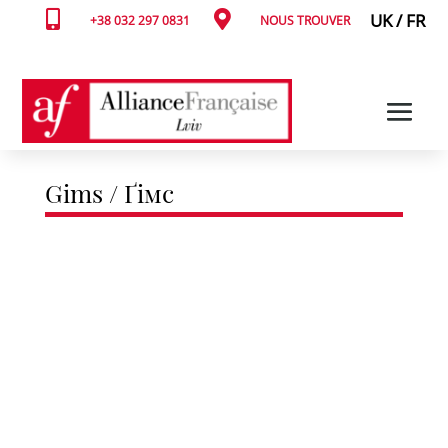


UK
/
FR
+38 032 297 0831
NOUS TROUVER
Gims / Ґімс