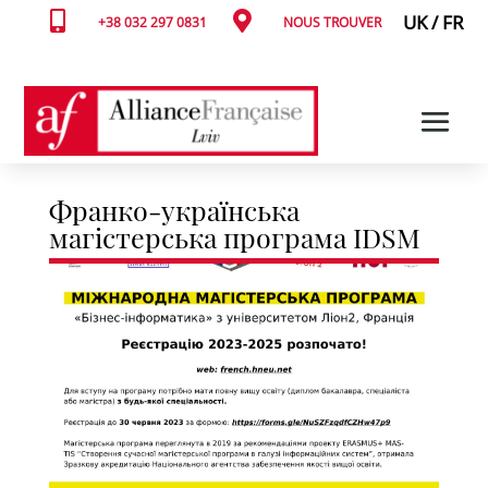


UK
/
FR
+38 032 297 0831
NOUS TROUVER
Франко-українська
магістерська програма IDSM