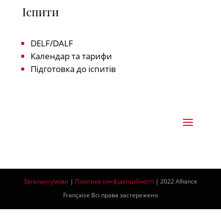
Іспити
DELF/DALF
Календар та тарифи
Підготовка до іспитів
Загальні умови
|
Політика конфіденційності
| 2022 Alliance
Française Всі права застережено