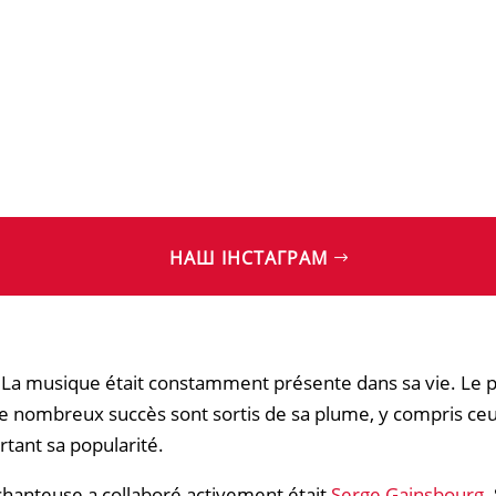
НАШ ІНСТАГРАМ
 La musique était constamment présente dans sa vie. Le père
De nombreux succès sont sortis de sa plume, y compris ceux
tant sa popularité.​​
 chanteuse a collaboré activement était
Serge Gainsbourg
.