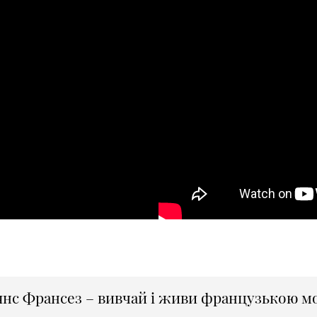
янс Франсез – вивчай і живи французькою м