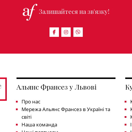
Залишайтеся на зв'язку!
Альянс Франсез у Львові
К
Про нас
Мережа Альянс Франсез в Україні та
світі
Наша команда