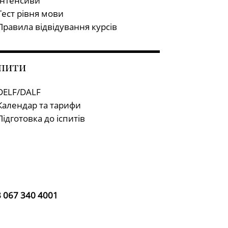
Інтенсиви
Тест рівня мови
Правила відвідування курсів
спити
DELF/DALF
Календар та тарифи
Підготовка до іспитів
 067 340 4001