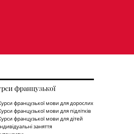
урси французької
Курси французької мови для дорослих
Курси французької мови для підлітків
Курси французької мови для дітей
Індивідуальні заняття