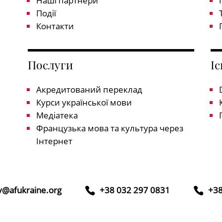
Наші партнери
Події
Контакти
Послуги
І
Акредитований переклад
Курси української мови
Медіатека
Французька мова та культура через
Інтернет
iv@afukraine.org
+38 032 297 0831
+38