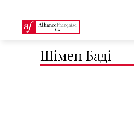
Шімен Баді