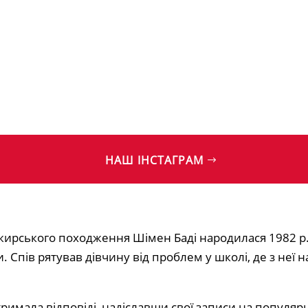
НАШ ІНСТАГРАМ
жирського походження Шімен Баді народилася 1982 р.
. Спів рятував дівчину від проблем у школі, де з неї 
тримала відповіді, надіславши свої записи на популярн