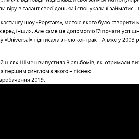
ли віру в талант своєї доньки і спонукали її займатись
у кастингу шоу «Popstars», метою якого було створити 
я серед інших. Але саме це допомогло їй почати успіш
су «Universal» підписала з нею контракт. А вже у 200
.
ий шлях Шімен випустила 8 альбомів, які отримали ви
 з першим синглом з якого – піснею
 Євробачення 2019.