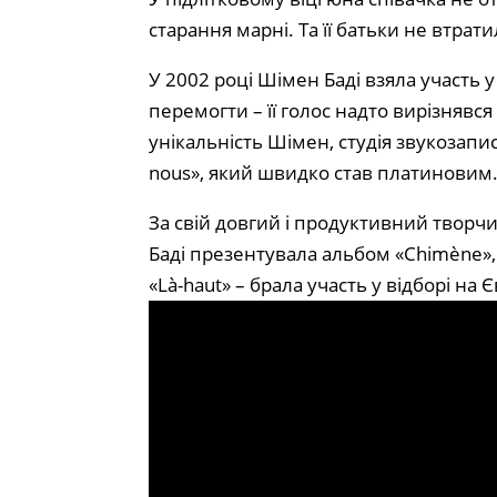
старання марні. Та її батьки не втрати
У 2002 році Шімен Баді взяла участь 
перемогти – її голос надто вирізнявс
унікальність Шімен, студія звукозапи
nous», який швидко став платиновим
За свій довгий і продуктивний творч
Баді презентувала альбом «Chimène»,
«Là-haut» – брала участь у відборі на