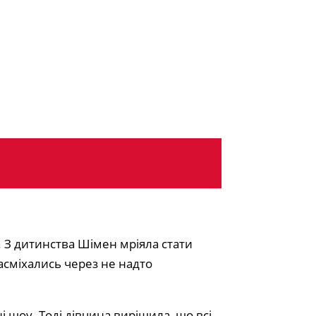
 З дитинства Шімен мріяла стати
насміхались через не надто
і шоу. Тоді дівчина вирішила, що всі