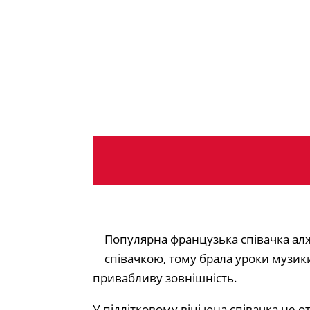
Популярна французька співачка ал
співачкою, тому брала уроки музики
привабливу зовнішність.
У підлітковому віці юна співачка не о