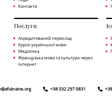
Контакти
Послуги
І
Акредитований переклад
Курси української мови
Медіатека
Французька мова та культура через
Інтернет
iv@afukraine.org
+38 032 297 0831
+38