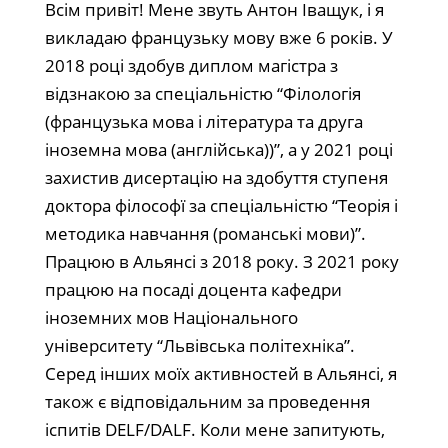
Всім привіт! Мене звуть Антон Іващук, і я
викладаю французьку мову вже 6 років. У
2018 році здобув диплом магістра з
відзнакою за спеціальністю “Філологія
(французька мова і література та друга
іноземна мова (англійська))”, а у 2021 році
захистив дисертацію на здобуття ступеня
доктора філософї за спеціальністю “Теорія і
методика навчання (романські мови)”.
Працюю в Альянсі з 2018 року. З 2021 року
працюю на посаді доцента кафедри
іноземних мов Національного
університету “Львівська політехніка”.
Серед інших моїх активностей в Альянсі, я
також є відповідальним за проведення
іспитів DELF/DALF. Коли мене запитують,