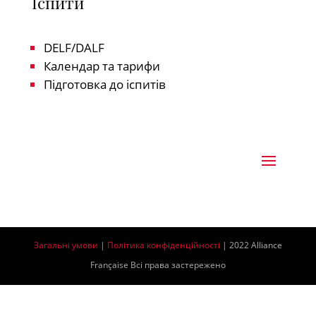
Іспити
DELF/DALF
Календар та тарифи
Підготовка до іспитів
Загальні умови
|
Політика конфіденційності
| 2022 Alliance
Française Всі права застережено