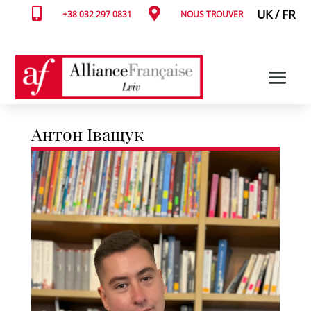


UK
/
FR
+38 032 297 0831
NOUS TROUVER
Антон Іващук